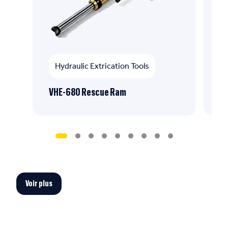
Hydraulic Extrication Tools
VHE-680 Rescue Ram
CH
Voir plus