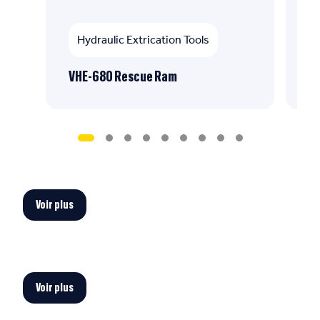
Hydraulic Extrication Tools
VHE-680 Rescue Ram
CH
Voir plus
Voir plus