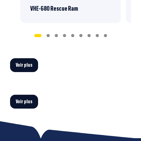
VHE-680 Rescue Ram
CH
Voir plus
Voir plus