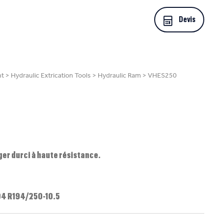
Devis
nt
>
Hydraulic Extrication Tools
>
Hydraulic Ram
>
VHES250
éger durci à haute résistance.
04 R194/250-10.5