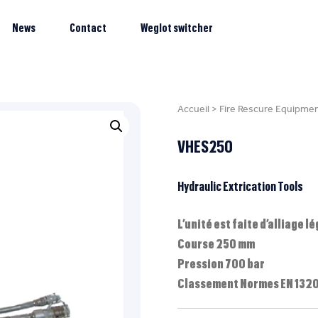
News
Contact
Weglot switcher
Accueil
>
Fire Rescure Equipme
VHES250
Hydraulic Extrication Tools
L’unité est faite d’alliage l
Course 250 mm
Pression 700 bar
Classement Normes EN 132