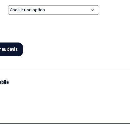
r au devis
obile