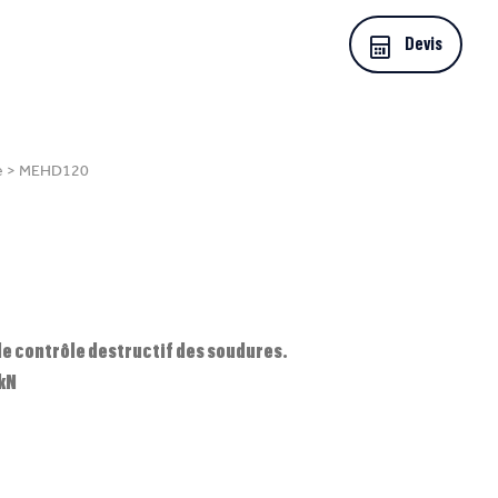
Devis
e
>
MEHD120
de contrôle destructif des soudures.
kN