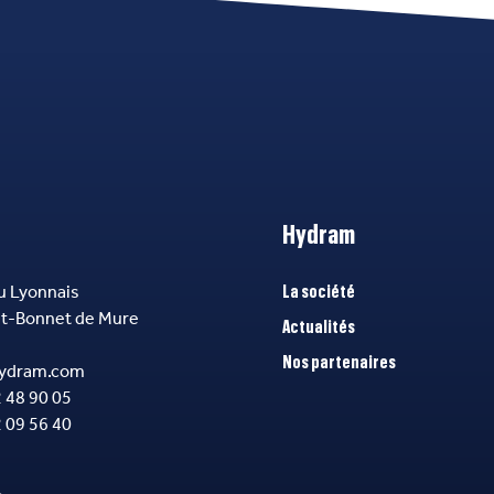
Hydram
u Lyonnais
La société
nt-Bonnet de Mure
Actualités
Nos partenaires
ydram.com
2 48 90 05
2 09 56 40