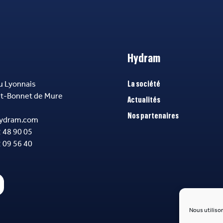
Hydram
u Lyonnais
La société
nt-Bonnet de Mure
Actualités
Nos partenaires
ydram.com
2 48 90 05
2 09 56 40
Nous utilison