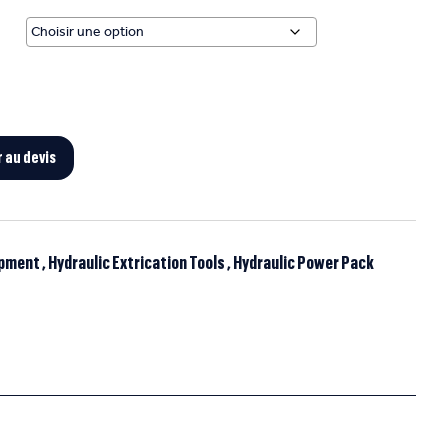
r au devis
ipment
,
Hydraulic Extrication Tools
,
Hydraulic Power Pack