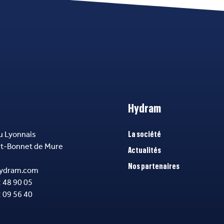
Hydram
u Lyonnais
La société
nt-Bonnet de Mure
Actualités
Nos partenaires
ydram.com
2 48 90 05
2 09 56 40