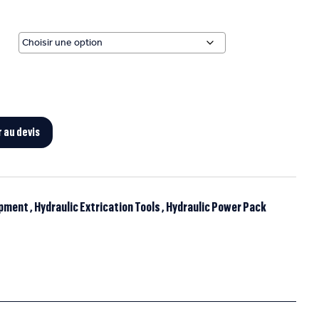
r au devis
ipment
,
Hydraulic Extrication Tools
,
Hydraulic Power Pack