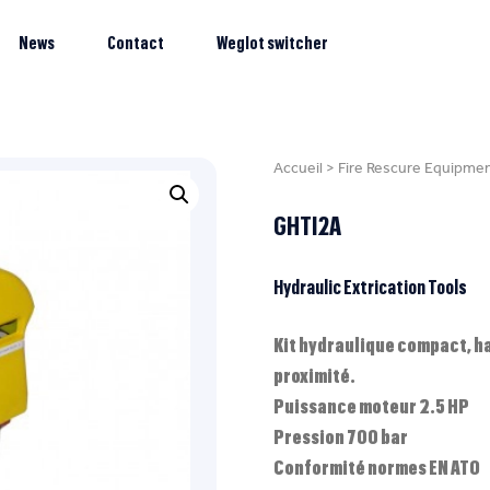
News
Contact
Weglot switcher
Accueil
>
Fire Rescure Equipme
GHTI2A
Hydraulic Extrication Tools
Kit hydraulique compact, ha
proximité.
Puissance moteur 2.5 HP
Pression 700 bar
Conformité normes EN ATO