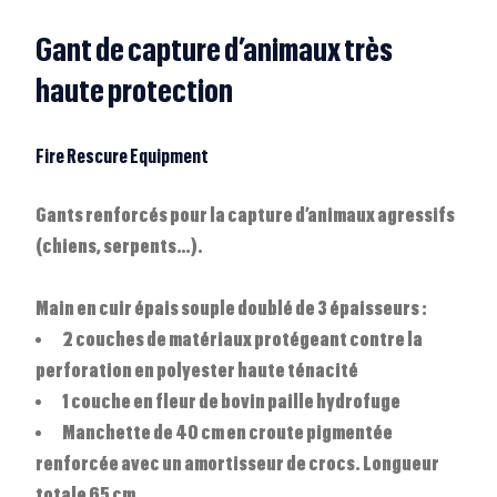
Gant de capture d’animaux très
haute protection
Fire Rescure Equipment
Gants renforcés pour la capture d’animaux agressifs
(chiens, serpents…).
Main en cuir épais souple doublé de 3 épaisseurs :
2 couches de matériaux protégeant contre la
perforation en polyester haute ténacité
1 couche en fleur de bovin paille hydrofuge
Manchette de 40 cm en croute pigmentée
renforcée avec un amortisseur de crocs. Longueur
totale 65 cm.