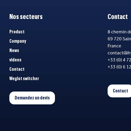
Nos secteurs
Contact
8 chemin d
Product
69 720 Sai
Company
France
News
contact@h
+33 (0) 4 7
videos
+33 (0) 6 1
Contact
Weglot switcher
Contact
Demandez un devis