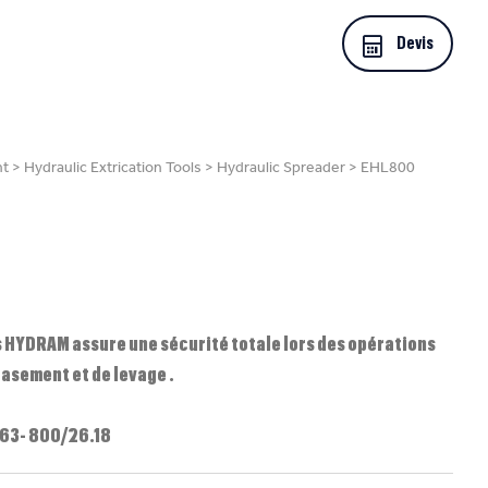
Devis
nt
>
Hydraulic Extrication Tools
>
Hydraulic Spreader
>
EHL800
s HYDRAM assure une sécurité totale lors des opérations
rasement et de levage .
 63- 800/26.18