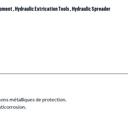
ipment
,
Hydraulic Extrication Tools
,
Hydraulic Spreader
hons métalliques de protection.
nticorrosion.