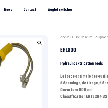
News
Contact
Weglot switcher
Accueil
>
Fire Rescure Equipme
EHL800
Hydraulic Extrication Tools
La force optimale des outil
d’épandage, de tirage, d’éc
Ouverture 800 mm
Classification EN 13204 BS