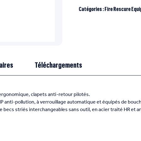
Catégories :
Fire Rescure Equ
aires
Téléchargements
gonomique, clapets anti-retour pilotés.
HP anti-pollution, à verrouillage automatique et équipés de bouc
 becs striés interchangeables sans outil, en acier traité HR et a