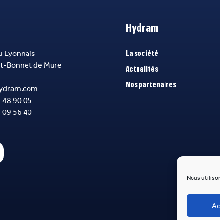
Hydram
u Lyonnais
La société
nt-Bonnet de Mure
Actualités
Nos partenaires
ydram.com
2 48 90 05
2 09 56 40
Nous utilison
Ac