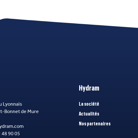
Hydram
u Lyonnais
La société
nt-Bonnet de Mure
Actualités
Nos partenaires
ydram.com
2 48 90 05