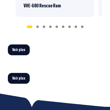
VHE-680 Rescue Ram
CH
Voir plus
Voir plus