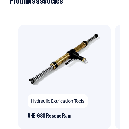
Produits associés
Hydraulic Extrication Tools
VHE-680 Rescue Ram
CH